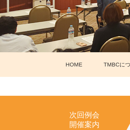
HOME
TMBCに
次回例会
開催案内